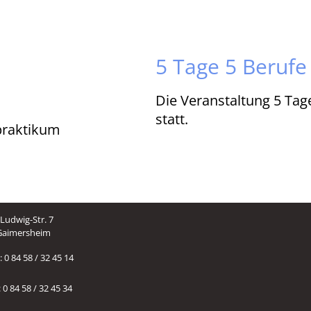
5 Tage 5 Berufe
Die Veranstaltung 5 Tage
statt.
spraktikum
Ludwig-Str. 7
Gaimersheim
 0 84 58 / 32 45 14
 0 84 58 / 32 45 34