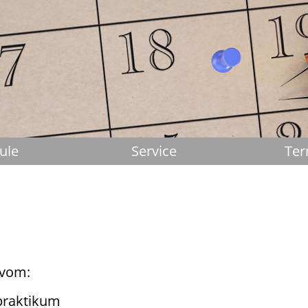
ule
Service
Ter
 vom:
praktikum